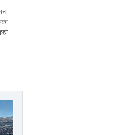
ेतना
एका
हाँ