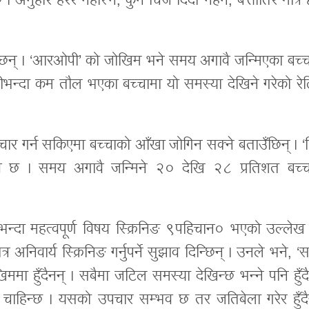
ार हेरेर नहाँस्ने, कुनै चिज दिँदा नहेर्ने, बत्तीतिर मात्र ह
बस्छन् । ‘आरओपी’ को जोखिम भने समय अगावै जन्मिएका बच्च
ीभन्दा कम तौल भएका बच्चामा यो समस्या देखिने गरेको रेट
चार गर्न सकिएमा बच्चाको आँखा जोगिन सक्ने बताउँछिन् । ‘छि
छ । समय अगावै जन्मिने २० देखि २८ प्रतिशत बच्च
।
ैभन्दा महत्वपूर्ण विषय स्क्रिनिङ ९पहिचान० भएको उल्लेख ग
अनिवार्य स्क्रिनिङ गर्नुपर्ने सुझाव दिन्छिन् । उनले भने, 
मा हुँदैनन् । सबैमा जटिल समस्या देखिन्छ भन्ने पनि हुँद
ाहिन्छ । यसको उपचार सम्भव छ तर जतिबेला गरेर हुँदै