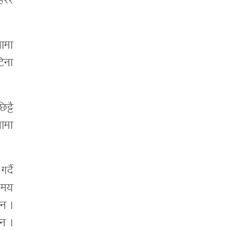
ेरेर
ामा
िना
ट्टै
ामा
र्दै
‘समय
ैन ।
न ।