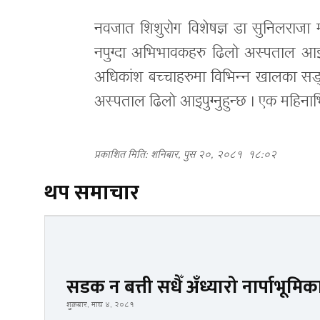
नवजात शिशुरोग विशेषज्ञ डा सुनिलराजा मा
नपुग्दा अभिभावकहरु ढिलो अस्पताल आइप
अधिकांश बच्चाहरुमा विभिन्न खालका सङ्क
अस्पताल ढिलो आइपुग्नुहुन्छ । एक महिना
प्रकाशित मिति: शनिबार, पुस २०, २०८१
१८:०२
थप समाचार
सडक न बत्ती सधैँ अँध्यारो नार्पाभूमिक
शुक्रबार, माघ ४, २०८१