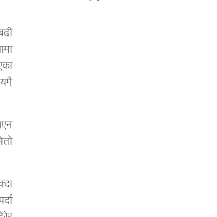
 बढी
खामा
एका
यमै
ाएन
सेतो
्दा
र्दा