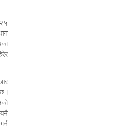
ि २५
धान
चका
ेरेर
जार
्छ ।
नको
यमै
गर्न