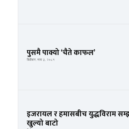
पुसमै पाक्यो ‘चैते काफल’
बिहीबार, माघ ३, २०८१
इजरायल र हमासबीच युद्धविराम सम्
खुल्यो बाटो