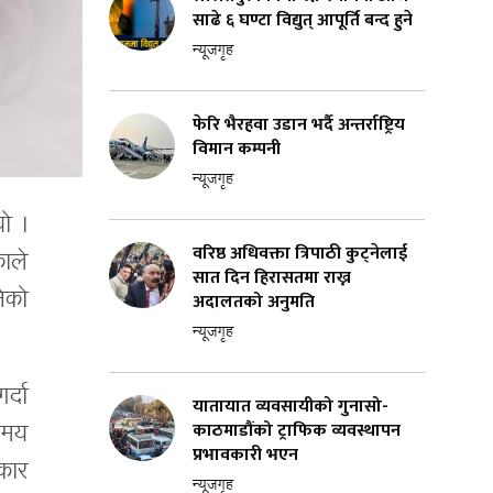
साढे ६ घण्टा विद्युत् आपूर्ति बन्द हुने
न्यूजगृह
फेरि भैरहवा उडान भर्दै अन्तर्राष्ट्रिय
विमान कम्पनी
न्यूजगृह
ो ।
वरिष्ठ अधिवक्ता त्रिपाठी कुट्नेलाई
ाले
सात दिन हिरासतमा राख्न
िको
अदालतको अनुमति
न्यूजगृह
र्दा
यातायात व्यवसायीको गुनासो-
काठमाडौंको ट्राफिक व्यवस्थापन
समय
प्रभावकारी भएन
कार
न्यूजगृह