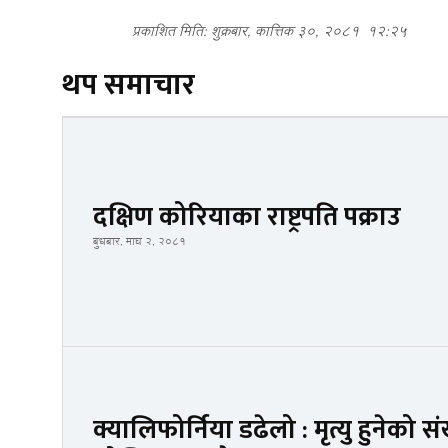
प्रकाशित मिति: शुक्रबार, कात्तिक ३०, २०८१
१२:२५
थप समाचार
दक्षिण कोरियाका राष्ट्रपति पक्राउ
बुधबार, माघ २, २०८१
क्यालिफोर्निया डढेलो : मृत्यु हुनेको सं