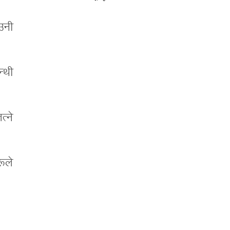
 उनी
न्थी
त्ने
ूले