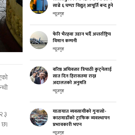
साढे ६ घण्टा विद्युत् आपूर्ति बन्द हुने
न्यूजगृह
फेरि भैरहवा उडान भर्दै अन्तर्राष्ट्रिय
विमान कम्पनी
न्यूजगृह
वरिष्ठ अधिवक्ता त्रिपाठी कुट्नेलाई
सात दिन हिरासतमा राख्न
एको
अदालतको अनुमति
न्थी
न्यूजगृह
यातायात व्यवसायीको गुनासो-
१२३
काठमाडौंको ट्राफिक व्यवस्थापन
 छ।
प्रभावकारी भएन
न्यूजगृह