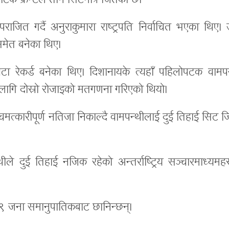
र्याटिक फ्रन्टले तीन सिटमात्रै जितेको छ।
ाजित गर्दै अनुराकुमारा राष्ट्रपति निर्वाचित भएका थिए।
्डसमेत बनेका थिए।
 दुईवटा रेकर्ड बनेका थिए। दिशानायके त्यहाँ पहिलोपटक वामप
नका लागि दोस्रो रोजाइको मतगणना गरिएको थियो।
 चमत्कारीपूर्ण नतिजा निकाल्दै वामपन्थीलाई दुई तिहाई सिट जि
े दुई तिहाई नजिक रहेको अन्तर्राष्ट्रिय सञ्चारमाध्यमहर
९ जना समानुपातिकबाट छानिन्छन्।