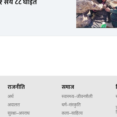
, १ सय ८८ घाइते
राजनीति
समाज
अर्थ
स्वास्थ्य–जीवनशैली
अदालत
धर्म–संस्कृति
सुरक्षा–अपराध
कला–साहित्य