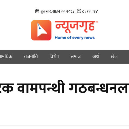
ामयिक
राजनीति
विशेष
समाज
अर्थ
खेल
पटक वामपन्थी गठबन्धनल