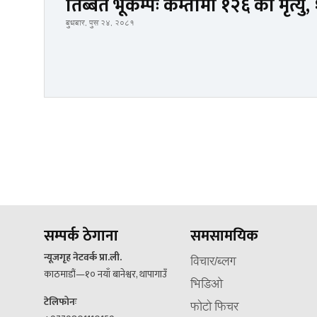
तिब्बत भूकम्पः कम्तीमा १२६ को मृत्यु
बुधबार, पुस २४, २०८१
सम्पर्क ठेगाना
समसामयिक
न्यूजगृह नेटवर्क प्रा.ली.
विचार/ब्लग
काठमाडौं—१० नयाँ बानेश्वर, थापागाउँ
भिडिओ
टेलिफोनः
फोटो फिचर