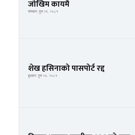
जोखिम कायमै
सोमबार, पुस २९, २०८१
शेख हसिनाको पासपोर्ट रद्द
बुधबार, पुस २४, २०८१