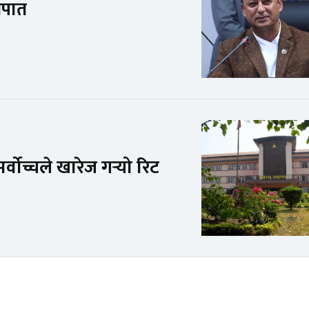
ातपात
ोच्चले खारेज गर्‍यो रिट