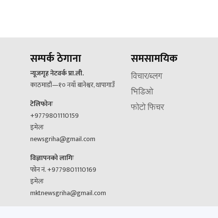
सम्पर्क ठेगाना
समसामयिक
न्यूजगृह नेटवर्क प्रा.ली.
विचार/ब्लग
काठमाडौं—१० नयाँ बानेश्वर, थापागाउँ
भिडिओ
टेलिफोनः
फोटो फिचर
+9779801110159
इमेलः
newsgriha@gmail.com
विज्ञापनको लागिः
फोन नं. +9779801110169
इमेलः
mktnewsgriha@gmail.com