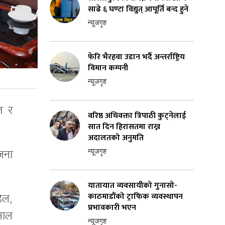
साढे ६ घण्टा विद्युत् आपूर्ति बन्द हुने
न्यूजगृह
फेरि भैरहवा उडान भर्दै अन्तर्राष्ट्रिय
विमान कम्पनी
न्यूजगृह
त र
वरिष्ठ अधिवक्ता त्रिपाठी कुट्नेलाई
सात दिन हिरासतमा राख्न
अदालतको अनुमति
न्यूजगृह
 जना
यातायात व्यवसायीको गुनासो-
काठमाडौंको ट्राफिक व्यवस्थापन
डेल,
प्रभावकारी भएन
माल
न्यूजगृह