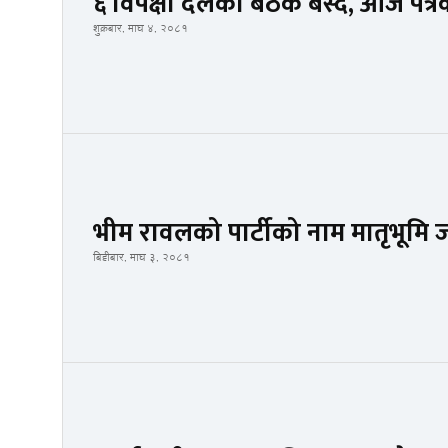
६ विपक्षी दलको बैठक बस्दै, आजै पत्
शुक्रबार, माघ ४, २०८१
भीम रावलको पार्टीको नाम मातृभूमि
बिहीबार, माघ ३, २०८१