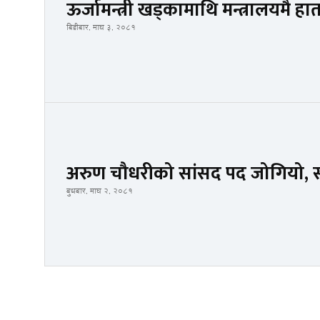
ऊर्जामन्त्री खड्कामाथि मन्त्रालयमै ह
बिहीबार, माघ ३, २०८१
अरुण चौधरीको सांसद पद जोगियो, सर्व
बुधबार, माघ २, २०८१