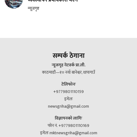
व्यवस्थापन प्रभावकारी भएन
न्यूजगृह
सम्पर्क ठेगाना
न्यूजगृह नेटवर्क प्रा.ली.
काठमाडौं—१० नयाँ बानेश्वर, थापागाउँ
टेलिफोनः
+9779801110159
इमेलः
newsgriha@gmail.com
विज्ञापनको लागिः
फोन नं. +9779801110169
इमेलः mktnewsgriha@gmail.com