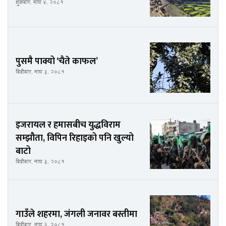
शुक्रबार, माघ ४, २०८१
पुसमै पाक्यो ‘चैते काफल’
बिहीबार, माघ ३, २०८१
इजरायल र हमासबीच युद्धविराम
सम्झौता, विपिन रिहाइको पनि खुल्यो
बाटो
बिहीबार, माघ ३, २०८१
गाउँले शहरमा, जंगली जनावर बस्तीमा
बिहीबार, माघ ३, २०८१