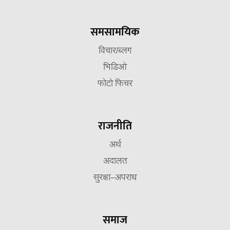
समसामयिक
विचार/ब्लग
भिडिओ
फोटो फिचर
राजनीति
अर्थ
अदालत
सुरक्षा–अपराध
समाज