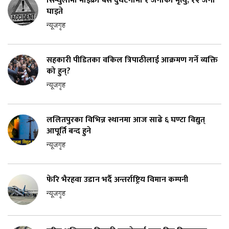
सिन्धुलीमा माइक्रो बस दुर्घटनामा १ जनाको मृत्यु, १२ जना
घाइते
न्यूजगृह
सहकारी पीडितका वकिल त्रिपाठीलाई आक्रमण गर्ने व्यक्ति
को हुन्?
न्यूजगृह
ललितपुरका विभिन्न स्थानमा आज साढे ६ घण्टा विद्युत्
आपूर्ति बन्द हुने
न्यूजगृह
फेरि भैरहवा उडान भर्दै अन्तर्राष्ट्रिय विमान कम्पनी
न्यूजगृह