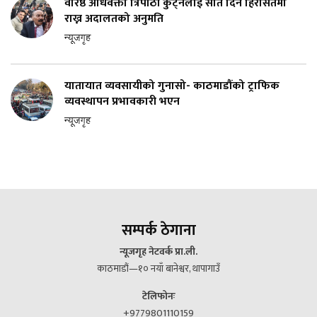
वरिष्ठ अधिवक्ता त्रिपाठी कुट्नेलाई सात दिन हिरासतमा
राख्न अदालतको अनुमति
न्यूजगृह
यातायात व्यवसायीको गुनासो- काठमाडौंको ट्राफिक
व्यवस्थापन प्रभावकारी भएन
न्यूजगृह
सम्पर्क ठेगाना
न्यूजगृह नेटवर्क प्रा.ली.
काठमाडौं—१० नयाँ बानेश्वर, थापागाउँ
टेलिफोनः
+9779801110159