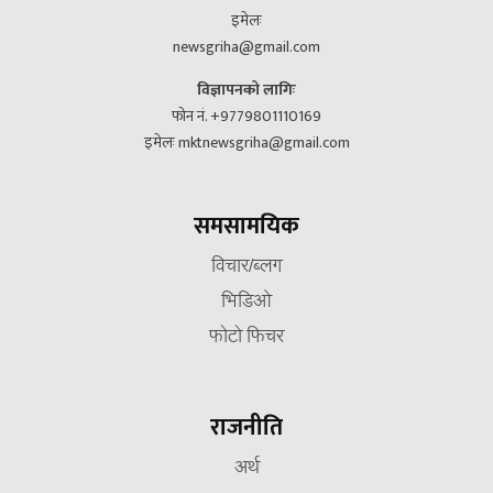
इमेलः
newsgriha@gmail.com
विज्ञापनको लागिः
फोन नं. +9779801110169
इमेलः mktnewsgriha@gmail.com
समसामयिक
विचार/ब्लग
भिडिओ
फोटो फिचर
राजनीति
अर्थ