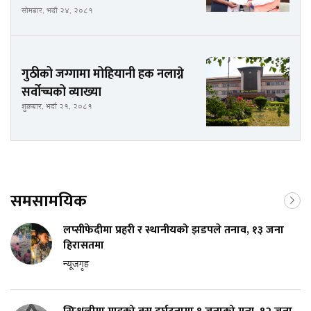
सोमबार, भदौ २४, २०८१
गुठीको जग्गामा मोहियानी हक नलाग्ने
सर्वोच्चको व्याख्या
शुक्रबार, भदौ २१, २०८१
समसामयिक
लप्सीफेदीमा प्रहरी र स्थानीयको झडपले तनाव, १३ जना
हिरासतमा
न्यूजगृह