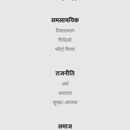
समसामयिक
विचार/ब्लग
भिडिओ
फोटो फिचर
राजनीति
अर्थ
अदालत
सुरक्षा–अपराध
समाज