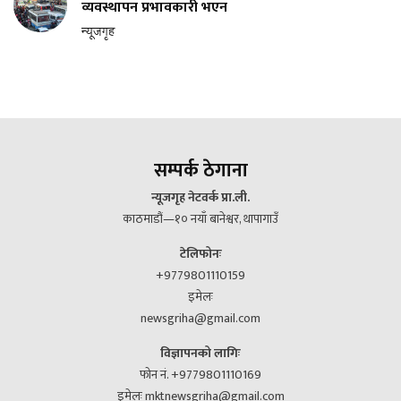
व्यवस्थापन प्रभावकारी भएन
न्यूजगृह
सम्पर्क ठेगाना
न्यूजगृह नेटवर्क प्रा.ली.
काठमाडौं—१० नयाँ बानेश्वर, थापागाउँ
टेलिफोनः
+9779801110159
इमेलः
newsgriha@gmail.com
विज्ञापनको लागिः
फोन नं. +9779801110169
इमेलः mktnewsgriha@gmail.com