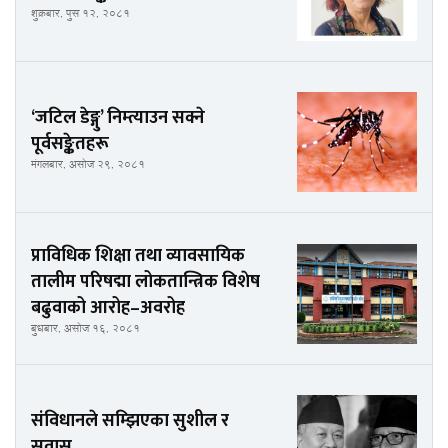
शुक्रबार, पुस १२, २०८१
‘जटिल डेङ्गु’ निम्त्याउन सक्ने
पूर्वसङ्केतहरू
मंगलबार, असोज २९, २०८१
प्राविधिक शिक्षा तथा व्यावसायिक
तालीम परिषद्मा लोकतान्त्रिक विशेष
बढुवाको आरोह–अवरोह
बुधबार, असोज १६, २०८१
संविधानले सम्झिएका सुशील र
सुवास