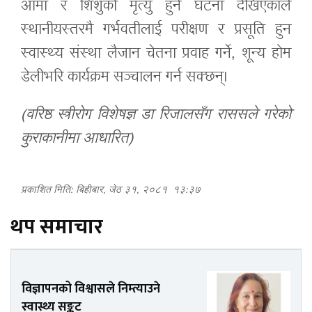
आमा र शिशुको मृत्यु हुने घटना देखिएकाले
स्थानीयस्तरमै गर्भवतीलाई परीक्षण र प्रसूति हुन
स्वास्थ्य संस्था लैजान चेतना प्रवाह गर्ने, शून्य होम
डेलीभरि कार्यक्रम सञ्चालन गर्न सक्छन्।
(वरिष्ठ स्त्रीरोग विशेषज्ञ डा रिजालसँग राससले गरेको
कुराकानीमा आधारित)
प्रकाशित मिति: बिहीबार, जेठ ३१, २०८१
१३:३७
थप समाचार
विज्ञापनको विश्वासले निम्त्याउने
स्वास्थ्य सङ्कट