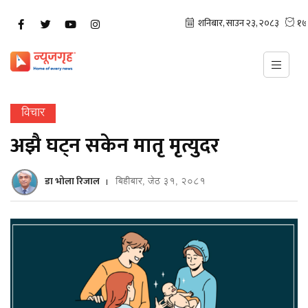
विचार
अझै घट्न सकेन मातृ मृत्युदर
डा भोला रिजाल
बिहीबार, जेठ ३१, २०८१