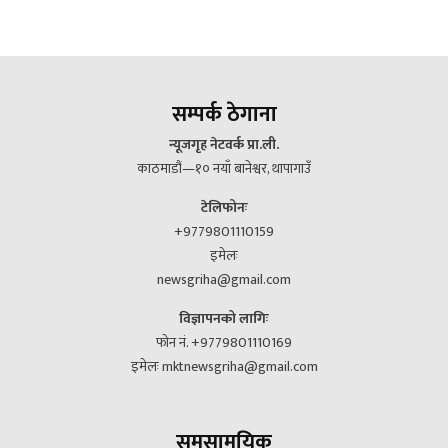
सम्पर्क ठेगाना
न्यूजगृह नेटवर्क प्रा.ली.
काठमाडौं—१० नयाँ बानेश्वर, थापागाउँ
टेलिफोनः
+9779801110159
इमेलः
newsgriha@gmail.com
विज्ञापनको लागिः
फोन नं. +9779801110169
इमेलः mktnewsgriha@gmail.com
समसामयिक